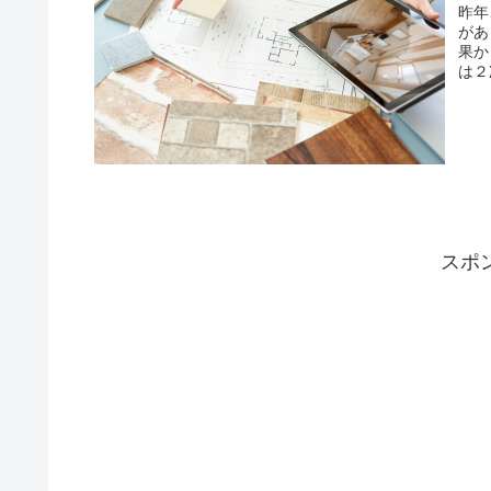
昨年
があ
果か
は２
スポ