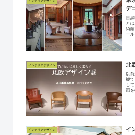
東
インテリアデザイン
デ
目黒
とは
術館
ール
北
インテリアデザイン
以前
観て
して
画を
イ
インテリアデザイン