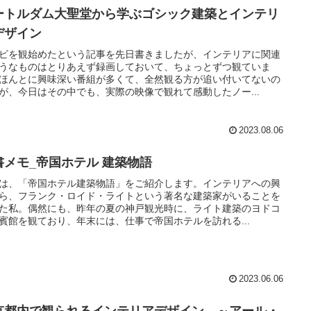
ートルダム大聖堂から学ぶゴシック建築とインテリ
デザイン
ビを観始めたという記事を先日書きましたが、インテリアに関連
うなものはとりあえず録画しておいて、ちょっとずつ観ていま
ほんとに興味深い番組が多くて、全然観る方が追い付いてないの
が、今日はその中でも、実際の映像で観れて感動したノー...
2023.08.06
書メモ_帝国ホテル 建築物語
は、「帝国ホテル建築物語」をご紹介します。インテリアへの興
ら、フランク・ロイド・ライトという著名な建築家がいることを
た私。偶然にも、昨年の夏の神戸観光時に、ライト建築のヨドコ
賓館を観ており、年末には、仕事で帝国ホテルを訪れる...
2023.06.06