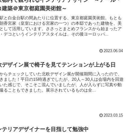
京都内で観られるインテリアデザイン ～アール・
コ建築＠東京都庭園美術館～
駅と白金台駅の間あたりに位置する、東京都庭園美術館。もとも
朝香宮家（皇室における宮家の一つ）の本邸であった建物を、美
として活用しています。ささっとまとめフランスから始まったア
・デコというインテリアスタイルは、その後ヨーロッパ...
2023.06.04
欧デザイン展で椅子を見てテンションが上がる日
からチェックしていた北欧デザイン展が開催期間に入ったので、
きました！平日の15時過ぎでしたが、20人～30人は会場内を回遊
いた感じで、そこそこ混んでいましたが、人が入らずに写真や動
撮ることもできました。展示されているものは全...
2023.03.15
ンテリアデザイナーを目指して勉強中