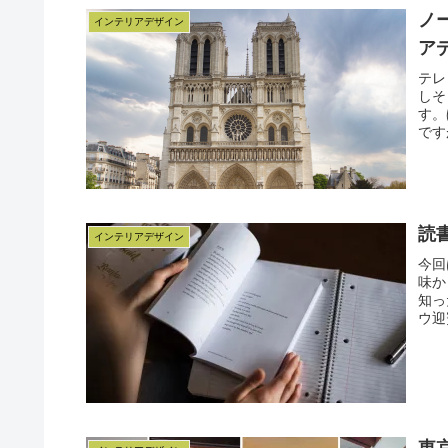
ノ
インテリアデザイン
ア
テレ
しそ
す。
です
読
インテリアデザイン
今回
味か
知っ
ウ迎