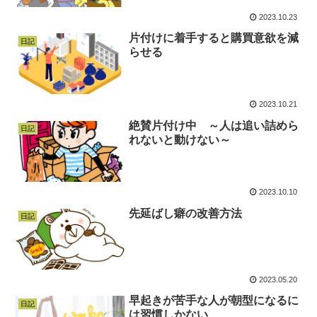
2023.10.23
片付けに着手すると購買意欲を減
日記
らせる
2023.10.21
絶賛片付け中 ～人は追い詰めら
日記
れないと動けない～
2023.10.10
先延ばし癖の改善方法
日記
2023.05.20
早起きが苦手な人が朝型になるに
日記
は習慣しかない