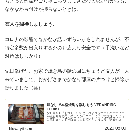
ちょっと部屋がごちゃごちゃしてきたなと思いながらも、
なかなか片付けが捗らないときは、
友人を招待しましょう。
コロナの影響でなかなか誘いずらいかもしれませんが、不
特定多数が出入りする外のお店より安全です（手洗いなど
対策はしっかり）
先日挙げた、お家で焼き鳥の話の回にちょうど友人が一人
来ていまして、おかげさまでかなり部屋の片づけと掃除が
捗りました（笑）
煙なしで本格焼鳥を楽しもう VERANDING
TORIKO
少し前から「おうち〇〇」というようなホームパーティー
が流行り始めていましたが、コロナによって加速したよう
に感じます。特別な日に人を招くというより、家族や近し
い人と密かに...というような感じに見えますが...さて、ホ
ームパーティーと言ったら...
2020.08.09
lifeway8.com