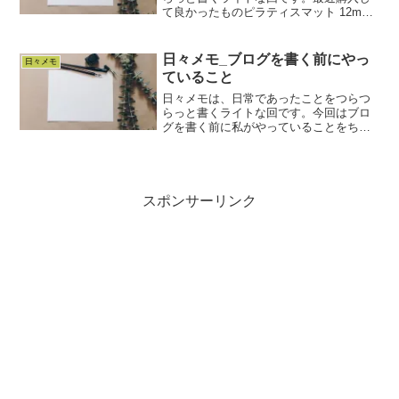
て良かったものピラティスマット 12mm
チャコール春頃からオンラインで毎週１
度ストレッチを中心としたレッスンを受
け始めました。そこでおススメされてい
日々メモ_ブログを書く前にやっ
日々メモ
たのが12mmのマ...
ていること
日々メモは、日常であったことをつらつ
らっと書くライトな回です。今回はブロ
グを書く前に私がやっていることをちょ
っと書いてみます。といっても、特に目
新しいことはやっていません。ブログを
書くようになって、日々の中で「ネタ」
をキャッチする感度は上が...
スポンサーリンク