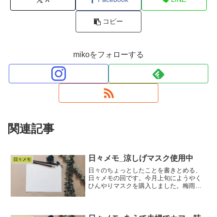
コピー
mikoをフォローする
関連記事
日々メモ_涼しげマスク使用中
日々メモ
日々のちょっとしたことを書きとめる、
日々メモの回です。今月上旬にようやく
ひんやりマスクを購入しました。梅雨明
け後の尋常じゃない暑さで、不織布のマ
スクは汗がすごくなってしまうので...
色々調べてみましたが、最終的には使っ
てみないとわからないか...