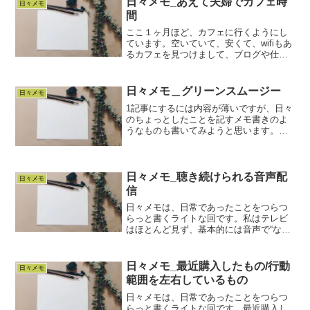
日々メモ_あえて夫婦でカフェ時
日々メモ
間
ここ１ヶ月ほど、カフェに行くようにし
ています。空いていて、安くて、wifiもあ
るカフェを見つけまして、ブログや仕
事、勉強をするために、集中せざる追え
ない状況に自分を置くためです。その効
果もあり、止まっていたブログを更新で
日々メモ＿グリーンスムージー
日々メモ
きているわけですが、...
1記事にするには内容が薄いですが、日々
のちょっとしたことを記すメモ書きのよ
うなものも書いてみようと思います。グ
リーンスムージー始めましたブームは数
年前に終わった感ありますが、私は気温
が高くなってくると身体が欲するよう
で、毎年夏にちょこちょこ...
日々メモ_聴き続けられる音声配
日々メモ
信
日々メモは、日常であったことをつらつ
らっと書くライトな回です。私はテレビ
はほとんど見ず、基本的には音声で“なが
ら聴き”できるものや、Youtubeを聴いた
り、見たりといったことが多いです。毎
週欠かさず聴くものや、毎日聴くものが
日々メモ_最近購入したもの/行動
日々メモ
ありますが、聴...
範囲を左右しているもの
日々メモは、日常であったことをつらつ
らっと書くライトな回です。最近購入し