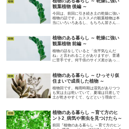
植物のある暮らし ～ 乾燥に強い
植物
観葉植物 後編 ～
今回は、前回に引き続き土の乾燥に強い
植物の話です。おススメの観葉植物は本
当にいろいろあるし、もちろん皆さんの
好みもあると思うのですが、今回は特徴
の異なるものを3つ取り上げたいと思いま
す。ガジュマル植物屋さんなら必ずある
植物のある暮らし ～ 乾燥に強い
植物
といってもいい、ポピュ...
観葉植物 前編 ～
植物の話をしていると「虫平気なんだ
ね」と言われることがありますが、普通
に苦手です。何千倍のサイズ差があって
も、怖いものは怖いです（ちなみに私の
植物の師匠だった女性は、私よりも遥か
に虫が苦手）。色々植物の育て方につい
植物のある暮らし ～ ひっそり仮
植物
て偉そうに書いていますが、...
住まいで成長した植物 ～
植物回です。梅雨時期は湿気がありつつ
も実は土は乾いていて、夏場は日差しで
土が乾きやすくて、などという理由で水
切れが発生しやすい時期です。春と秋は
風が強いし、外で暮らすって大変なこと
ですよね（いきなりしみじみ）さて、今
植物のある暮らし ～育て方のヒ
植物
回はうちのベランダにひっ...
ント2_病気や害虫を見つけたら～
前回『植物のある暮らし ～育て方のヒン