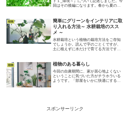
ト１_環境～』について記述しました。今
回はその後編になります。春から夏の暖
かさが増す時期は多くの植物の生育期で
あり、同時に虫たちにとっても絶好の活
動期です。元気な植物から栄養を吸収し
簡単にグリーンをインテリアに取
植物
ようと、どこからとも...
り入れる方法～ 水耕栽培のスス
メ ～
水耕栽培という植物の栽培方法をご存知
でしょうか。読んで字のごとくですが、
土に植えずに水だけで育てる方法です。
ハイドロやセラミスという、手が汚れに
くく、土の代わりになって植物が根が張
りやすいように補助するものもあり、お
植物のある暮らし
植物
店で小さい苗サイズで売っ...
今回の自粛期間に、家が居心地よくない
ということに気づいた方がチラホラいる
ようです。「部屋をいかに快適にする
か」というのは、滞在時間が長いほど重
要になってくる要素ですよね。高価なも
のでなくても、インテリアの色を揃えて
みたり、ファブリックを変え...
スポンサーリンク