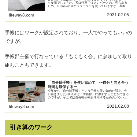
タル派でしょうか。私は仕事ではメンバーとの共有もある
ため、outlookのスケジューラーを使っていますが、基本的
には紙の手帳を重宝しています。これまで数年、EDiTの週
間バーチカルタイプの...
2021.02.05
lifeway8.com
手帳にはワークが設定されており、一人でやってもいいの
ですが、
手帳部主催で行なっている「もくもく会」に参加して取り
組むこともできます。
「自分軸手帳」を使い始めて 〜自分と向き合う
時間を確保する〜
今年から「自分軸手帳」という手帳を使い始めた話を、先
日書きました↓購入者は「手帳部」に参加することができる
のですが、そこでは自分軸手帳を活用するためのノウハウ
が共有されていたり、それぞれのカスタマイズ方法がシェ
アされていたり、目標を宣言しあ...
2021.02.08
lifeway8.com
引き算のワーク