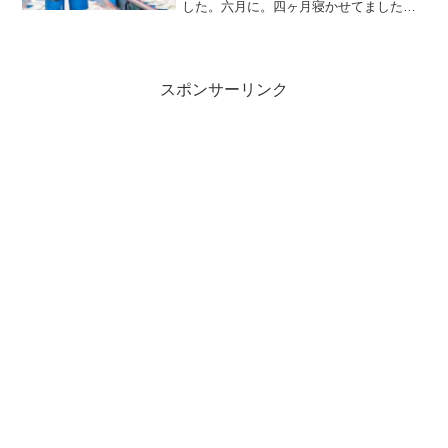
した。六月に。四ヶ月寝かせてました
（笑）親指シフトを知ったきっかけであ
る，勝間和代さんも使っているlogicoolの
キーボードです。私の場合は，テンキー
が付いている横長...
スポンサーリンク