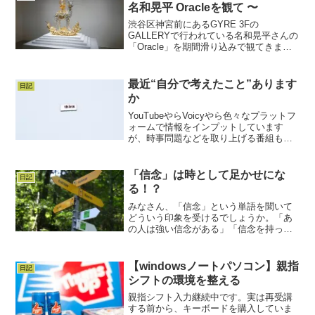
名和晃平 Oracleを観て 〜
渋谷区神宮前にあるGYRE 3Fの
GALLERYで行われている名和晃平さんの
「Oracle」を期間滑り込みで観てきまし
た。数年前にという作品で話題になった
時にも拝見したことがあり、昨年J-wave
のGROWING REEDという番組のゲス
最近“自分で考えたこと”あります
日記
ト...
か
YouTubeやらVoicyやら色々なプラットフ
ォームで情報をインプットしています
が、時事問題などを取り上げる番組も見
ています。その中でも「ロザンの楽屋」
が好きでよく視聴しています。菅さん
（ボケの方）が、みんなが思うようなち
「信念」は時として足かせにな
日記
ょっと疑問に思う...
る！？
みなさん、「信念」という単語を聞いて
どういう印象を受けるでしょうか。「あ
の人は強い信念がある」「信念を持って
行動する」など、強い意志を持つプラス
の言葉として捉えられることが多いので
はないでしょうか。私も「信念」と聞く
【windowsノートパソコン】親指
日記
と、なにかちょっと崇高な...
シフトの環境を整える
親指シフト入力継続中です。実は再受講
する前から、キーボードを購入していま