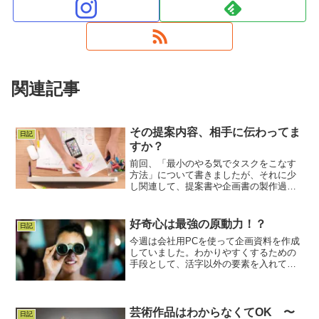
関連記事
その提案内容、相手に伝わってま
日記
すか？
前回、「最小のやる気でタスクをこなす
方法」について書きましたが、それに少
し関連して、提案書や企画書の製作過程
で必ず私がやっていることをご紹介しま
す。提案内容に筋が通っているかとても
初歩的なことで、提案書や企画書に限っ
好奇心は最強の原動力！？
日記
た話でもないのですが、資...
今週は会社用PCを使って企画資料を作成
していました。わかりやすくするための
手段として、活字以外の要素を入れてい
ますが、イメージの写真やイラストを集
めて、組み合わせるという、この作業が
意外と時間がかかります。企画書の構
成、大まかな文章内容、各...
芸術作品はわからなくてOK 〜
日記